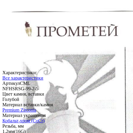
Характеристики:
Все характеристики
АртикулCML
NFHSRSG-99-2-5
Цвет камня, вставки
Голубой
Материал вставки/камня
Premium Zirconia
Материал украшения
Кобальт-хром (CoCr)
Резьба, мм
1.2мм(16G)