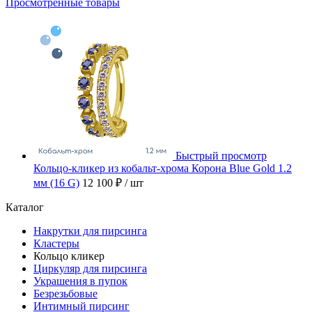
Просмотренные товары
Быстрый просмотр
Кольцо-кликер из кобальт-хрома Корона Blue Gold 1.2
мм (16 G)
12 100 ₽
/ шт
Каталог
Накрутки для пирсинга
Кластеры
Кольцо кликер
Циркуляр для пирсинга
Украшения в пупок
Безрезьбовые
Интимный пирсинг