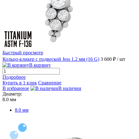
Быстрый просмотр
Кольцо-кликер с подвеской Jess 1.2 мм (16 G)
3 600 ₽
/ шт
В корзину
Подробнее
Купить в 1 клик
Сравнение
В избранное
В наличии
Диаметр:
8.0 мм
8.0 мм