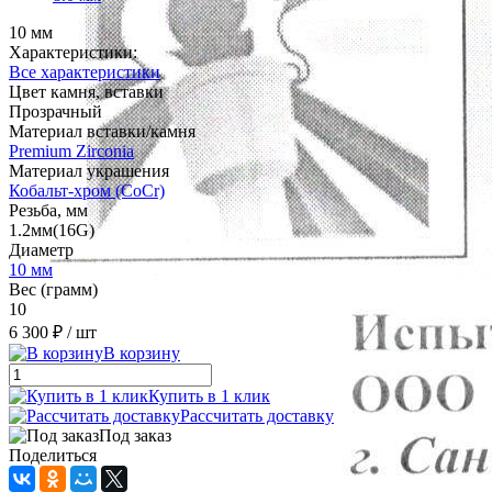
10 мм
Характеристики:
Все характеристики
Цвет камня, вставки
Прозрачный
Материал вставки/камня
Premium Zirconia
Материал украшения
Кобальт-хром (CoCr)
Резьба, мм
1.2мм(16G)
Диаметр
10 мм
Вес (грамм)
10
6 300 ₽
/ шт
В корзину
Купить в 1 клик
Рассчитать доставку
Под заказ
Поделиться