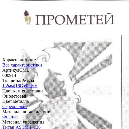
Характеристики:
Все характеристики
АртикулCML
000914
Толщина/Резьба
1.2мм(16G)/0.9мм
Цвет камня, вставки
Фиолетовый
Цвет металла
Серебряный
Материал вставки/камня
Фианит
Материал украшения
Титан ASTM F-136