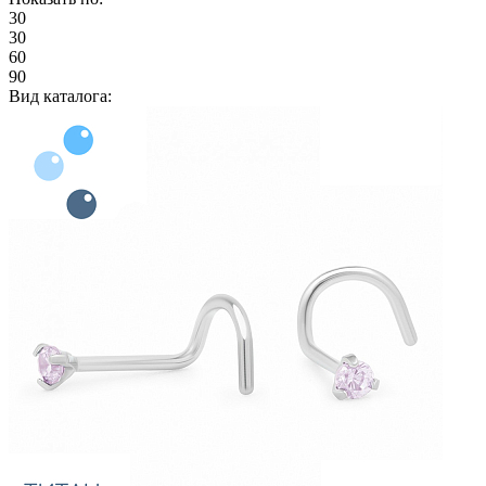
30
30
60
90
Вид каталога: