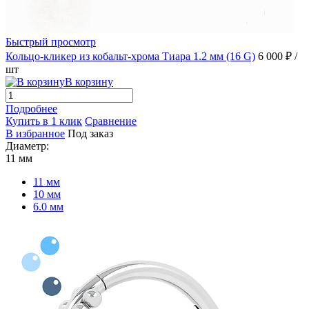
Быстрый просмотр
Кольцо-кликер из кобальт-хрома Тиара 1.2 мм (16 G)
6 000 ₽
/
шт
В корзину
Подробнее
Купить в 1 клик
Сравнение
В избранное
Под заказ
Диаметр:
11 мм
11 мм
10 мм
6.0 мм