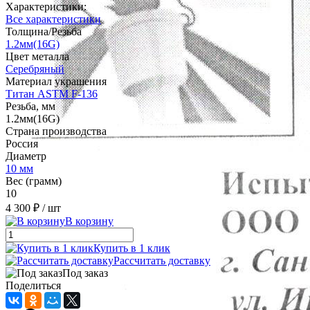
Характеристики:
Все характеристики
Толщина/Резьба
1.2мм(16G)
Цвет металла
Серебряный
Материал украшения
Титан ASTM F-136
Резьба, мм
1.2мм(16G)
Страна производства
Россия
Диаметр
10 мм
Вес (грамм)
10
4 300 ₽
/ шт
В корзину
Купить в 1 клик
Рассчитать доставку
Под заказ
Поделиться