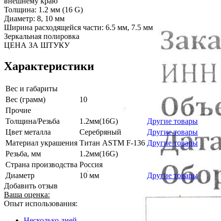
внешнему краю
Толщина: 1.2 мм (16 G)
Диаметр: 8, 10 мм
Ширина расходящейся части: 6.5 мм, 7.5 мм
Зеркальная полировка
ЦЕНА ЗА ШТУКУ
Характеристики
Вес и габариты
Вес (грамм)
10
Прочие
Толщина/Резьба
1.2мм(16G)
Другие товары
Цвет металла
Серебряный
Другие товары
Материал украшения
Титан ASTM F-136
Другие товары
Резьба, мм
1.2мм(16G)
Страна производства
Россия
Диаметр
10 мм
Другие товары
Добавить отзыв
Ваша оценка:
Опыт использования:
Несколько дней