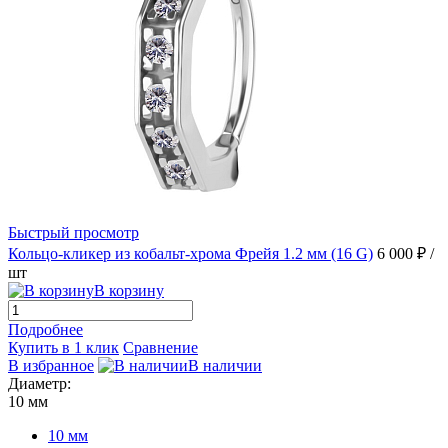
Быстрый просмотр
Кольцо-кликер из кобальт-хрома Фрейя 1.2 мм (16 G)
6 000 ₽
/
шт
В корзину
Подробнее
Купить в 1 клик
Сравнение
В избранное
В наличии
Диаметр:
10 мм
10 мм