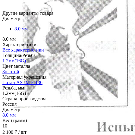
Другие варианты товара:
Диаметр:
8.0 мм
8.0 мм
Характеристики:
Все характеристики
Толщина/Резьба
1.2мм(16G)
Цвет металла
Золотой
Материал украшения
Титан ASTM F-136
Резьба, мм
1.2мм(16G)
Страна производства
Россия
Диаметр
8.0 мм
Вес (грамм)
10
2 100 ₽
/ шт