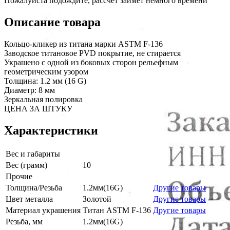
Пожалуйста подождите, рассчет займет немного времени
Описание товара
Кольцо-кликер из титана марки ASTM F-136
Заводское титановое PVD покрытие, не стирается
Украшено с одной из боковых сторон рельефным
геометрическим узором
Толщина: 1.2 мм (16 G)
Диаметр: 8 мм
Зеркальная полировка
ЦЕНА ЗА ШТУКУ
Характеристики
Вес и габариты
Вес (грамм)
10
Прочие
Толщина/Резьба
1.2мм(16G)
Другие товары
Цвет металла
Золотой
Другие товары
Материал украшения
Титан ASTM F-136
Другие товары
Резьба, мм
1.2мм(16G)