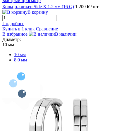
Быстрый просмотр
Кольцо-кликер Side X 1.2 мм (16 G)
1 200 ₽
/ шт
В корзину
Подробнее
Купить в 1 клик
Сравнение
В избранное
В наличии
Диаметр:
10 мм
10 мм
8.0 мм