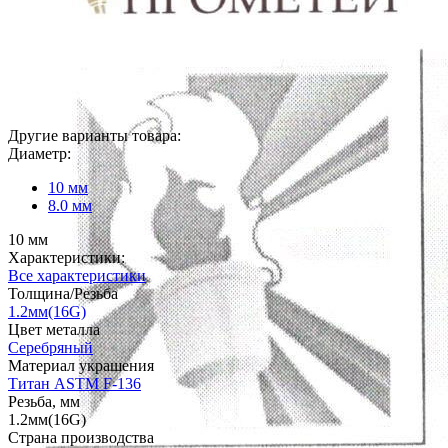
Другие варианты товара:
Диаметр:
10 мм
8.0 мм
10 мм
Характеристики:
Все характеристики
Толщина/Резьба
1.2мм(16G)
Цвет металла
Серебряный
Материал украшения
Титан ASTM F-136
Резьба, мм
1.2мм(16G)
Страна производства