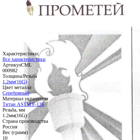
Характеристики:
Все характеристики
АртикулCML
000982
Толщина/Резьба
1.2мм(16G)
Цвет металла
Серебряный
Материал украшения
Титан ASTM F-136
Резьба, мм
1.2мм(16G)
Страна производства
Россия
Вес (грамм)
10