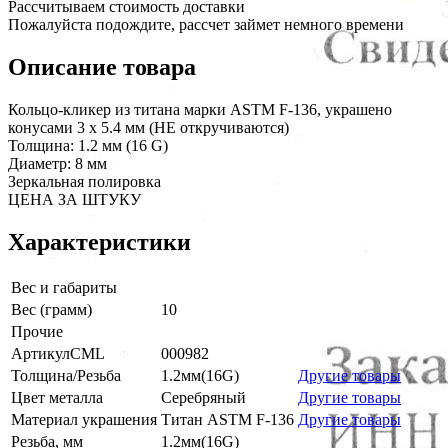
Рассчитываем стоимость доставки
Пожалуйста подождите, рассчет займет немного времени
Описание товара
Кольцо-кликер из титана марки ASTM F-136, украшено
конусами 3 х 5.4 мм (НЕ откручиваются)
Толщина: 1.2 мм (16 G)
Диаметр: 8 мм
Зеркальная полировка
ЦЕНА ЗА ШТУКУ
Характеристики
Вес и габариты
Вес (грамм)
10
Прочие
АртикулCML
000982
Толщина/Резьба
1.2мм(16G)
Другие товары
Цвет металла
Серебряный
Другие товары
Материал украшения
Титан ASTM F-136
Другие товары
Резьба, мм
1.2мм(16G)