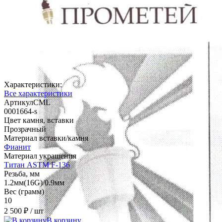
Характеристики:
Все характеристики
АртикулCML
0001664-s
Цвет камня, вставки
Прозрачный
Материал вставки/камня
Фианит
Материал украшения
Титан ASTM F-136
Резьба, мм
1.2мм(16G)/0.9мм
Вес (грамм)
10
2 500 ₽
/ шт
В корзину