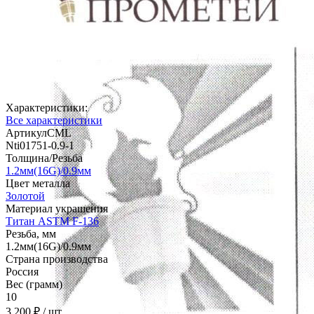
Характеристики:
Все характеристики
АртикулCML
Nti01751-0.9-1
Толщина/Резьба
1.2мм(16G)/0.9мм
Цвет металла
Золотой
Материал украшения
Титан ASTM F-136
Резьба, мм
1.2мм(16G)/0.9мм
Страна производства
Россия
Вес (грамм)
10
3 200 ₽
/ шт