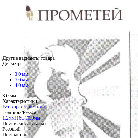
Другие варианты товара:
Диаметр:
3.0 мм
5.0 мм
4.0 мм
3.0 мм
Характеристики:
Все характеристики
Толщина/Резьба
1.2мм(16G)/0.9мм
Цвет камня, вставки
Розовый
Цвет металла