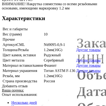
ВНИМАНИЕ! Накрутка совместима со всеми резьбовыми
основами, имеющими маркировку 1.2 мм
Характеристики
Вес и габариты
Вес (грамм)
10
Прочие
АртикулCML
Nti9095-0,9-1
Толщина/Резьба
1.2мм(16G)
Другие товары
Цвет камня, вставки
Радужный
Цвет металла
Серебряный
Другие товары
Материал вставки/камня
Фианит
Другие товары
Материал украшения
Титан ASTM F-136
Другие товары
Резьба, мм
1.2мм(16G)
Страна производства
Россия
Добавить отзыв
Ваша оценка:
Опыт использования:
Несколько дней