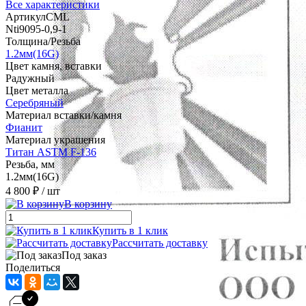
Все характеристики
АртикулCML
Nti9095-0,9-1
Толщина/Резьба
1.2мм(16G)
Цвет камня, вставки
Радужный
Цвет металла
Серебряный
Материал вставки/камня
Фианит
Материал украшения
Титан ASTM F-136
Резьба, мм
1.2мм(16G)
4 800 ₽
/ шт
В корзину
Купить в 1 клик
Рассчитать доставку
Под заказ
Поделиться