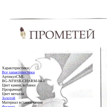
Характеристики:
Все характеристики
АртикулCML
BG-NFHSR-CHARM-04-1
Цвет камня, вставки
Прозрачный
Цвет металла
Золотой
Материал вставки/камня
Фианит