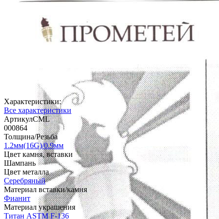
Характеристики:
Все характеристики
АртикулCML
000864
Толщина/Резьба
1.2мм(16G)/0.9мм
Цвет камня, вставки
Шампань
Цвет металла
Серебряный
Материал вставки/камня
Фианит
Материал украшения
Титан ASTM F-136