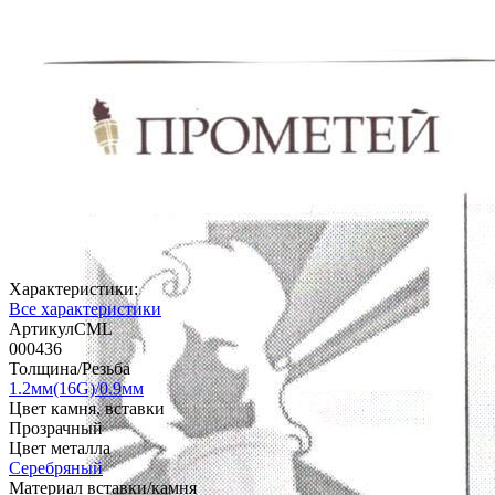
Характеристики:
Все характеристики
АртикулCML
000436
Толщина/Резьба
1.2мм(16G)/0.9мм
Цвет камня, вставки
Прозрачный
Цвет металла
Серебряный
Материал вставки/камня