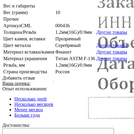
Вес и габариты
Вес (грамм)
10
Прочие
АртикулCML
000436
Толщина/Резьба
1.2мм(16G)/0.9мм
Другие товары
Цвет камня, вставки
Прозрачный
Цвет металла
Серебряный
Другие товары
Материал вставки/камня
Фианит
Другие товары
Материал украшения
Титан ASTM F-136
Другие товары
Резьба, мм
1.2мм(16G)/0.9мм
Страна производства
Россия
Добавить отзыв
Ваша оценка:
Опыт использования:
Несколько дней
Несколько месяцев
Менее месяца
Больше года
Достоинства: