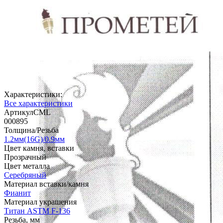
Характеристики:
Все характеристики
АртикулCML
000895
Толщина/Резьба
1.2мм(16G)/0.9мм
Цвет камня, вставки
Прозрачный
Цвет металла
Серебряный
Материал вставки/камня
Фианит
Материал украшения
Титан ASTM F-136
Резьба, мм