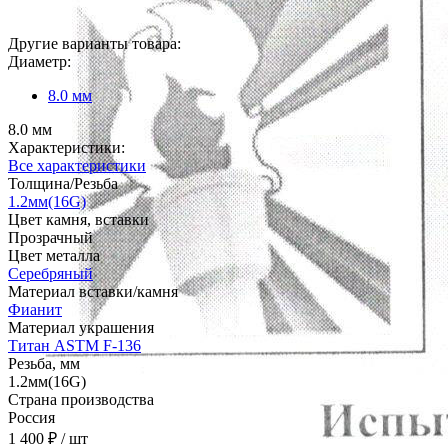
Другие варианты товара:
Диаметр:
8.0 мм
8.0 мм
Характеристики:
Все характеристики
Толщина/Резьба
1.2мм(16G)
Цвет камня, вставки
Прозрачный
Цвет металла
Серебряный
Материал вставки/камня
Фианит
Материал украшения
Титан ASTM F-136
Резьба, мм
1.2мм(16G)
Страна производства
Россия
1 400 ₽
/ шт