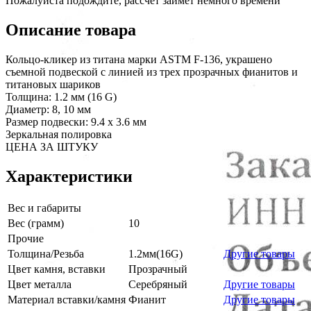
Пожалуйста подождите, рассчет займет немного времени
Описание товара
Кольцо-кликер из титана марки ASTM F-136, украшено
съемной подвеской с линией из трех прозрачных фианитов и
титановых шариков
Толщина: 1.2 мм (16 G)
Диаметр: 8, 10 мм
Размер подвески: 9.4 х 3.6 мм
Зеркальная полировка
ЦЕНА ЗА ШТУКУ
Характеристики
Вес и габариты
Вес (грамм)
10
Прочие
Толщина/Резьба
1.2мм(16G)
Другие товары
Цвет камня, вставки
Прозрачный
Цвет металла
Серебряный
Другие товары
Материал вставки/камня
Фианит
Другие товары