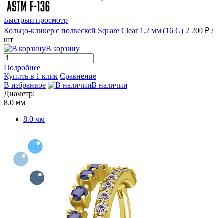
Быстрый просмотр
Кольцо-кликер с подвеской Square Clear 1.2 мм (16 G)
2 200 ₽
/
шт
В корзину
Подробнее
Купить в 1 клик
Сравнение
В избранное
В наличии
Диаметр:
8.0 мм
8.0 мм