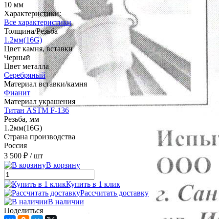
10 мм
Характеристики:
Все характеристики
Толщина/Резьба
1.2мм(16G)
Цвет камня, вставки
Черный
Цвет металла
Серебряный
Материал вставки/камня
Фианит
Материал украшения
Титан ASTM F-136
Резьба, мм
1.2мм(16G)
Страна производства
Россия
3 500 ₽
/ шт
В корзину
Купить в 1 клик
Рассчитать доставку
В наличии
Поделиться