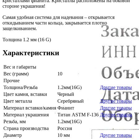
кристаллами фианита. Кристаллы расположены на боковой
стороне украшения!
Самая удобная система для надевания – открывается
откидыванием части кольца, закрывается плотно
защелкиванием.
Толщина 1.2 мм (16 G)
Характеристики
Вес и габариты
Вес (грамм)
10
Прочие
Толщина/Резьба
1.2мм(16G)
Другие товары
Цвет камня, вставки
Черный
Цвет металла
Серебряный
Другие товары
Материал вставки/камня
Фианит
Другие товары
Материал украшения
Титан ASTM F-136
Другие товары
Резьба, мм
1.2мм(16G)
Страна производства
Россия
Диаметр
10 мм
Другие товары