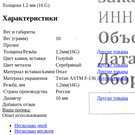
Толщина 1.2 мм (16 G)
Характеристики
Вес и габариты
Вес (грамм)
10
Прочие
Толщина/Резьба
1.2мм(16G)
Другие товары
Цвет камня, вставки
Голубой
Цвет металла
Серебряный
Другие товары
Материал вставки/камня
Опал
Другие товары
Материал украшения
Титан ASTM F-136
Другие товары
Резьба, мм
1.2мм(16G)
Страна производства
Россия
Диаметр
10 мм
Другие товары
Добавить отзыв
Ваша оценка:
Опыт использования:
Несколько дней
Несколько месяцев