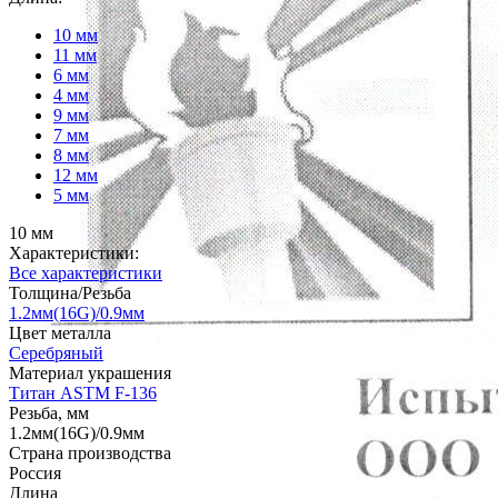
10 мм
11 мм
6 мм
4 мм
9 мм
7 мм
8 мм
12 мм
5 мм
10 мм
Характеристики:
Все характеристики
Толщина/Резьба
1.2мм(16G)/0.9мм
Цвет металла
Серебряный
Материал украшения
Титан ASTM F-136
Резьба, мм
1.2мм(16G)/0.9мм
Страна производства
Россия
Длина