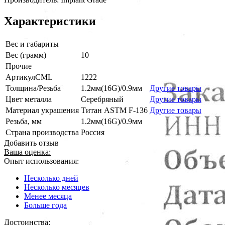
Характеристики
Вес и габариты
Вес (грамм)
10
Прочие
АртикулCML
1222
Толщина/Резьба
1.2мм(16G)/0.9мм
Другие товары
Цвет металла
Серебряный
Другие товары
Материал украшения
Титан ASTM F-136
Другие товары
Резьба, мм
1.2мм(16G)/0.9мм
Страна производства
Россия
Добавить отзыв
Ваша оценка:
Опыт использования:
Несколько дней
Несколько месяцев
Менее месяца
Больше года
Достоинства: