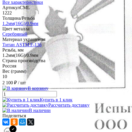
Все характеристики
АртикулCML
1222
Толщина/Резьба
1.2мм(16G)/0.9мм
Цвет металла
Серебряный
Материал украшения
Титан ASTM F-136
Резьба, мм
1.2мм(16G)/0.9мм
Страна производства
Россия
Вес (грамм)
10
2 100 ₽
/ шт
В корзину
Купить в 1 клик
Рассчитать доставку
В наличии
Поделиться