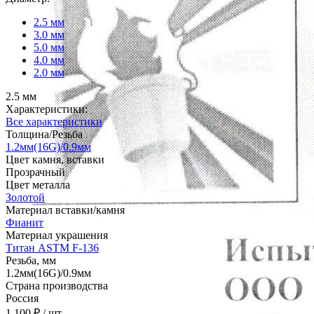
2.5 мм
3.0 мм
5.0 мм
4.0 мм
2.0 мм
2.5 мм
Характеристики:
Все характеристики
Толщина/Резьба
1.2мм(16G)/0.9мм
Цвет камня, вставки
Прозрачный
Цвет металла
Золотой
Материал вставки/камня
Фианит
Материал украшения
Титан ASTM F-136
Резьба, мм
1.2мм(16G)/0.9мм
Страна производства
Россия
1 100 ₽
/ шт