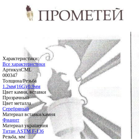
Характеристики:
Все характеристики
АртикулCML
000347
Толщина/Резьба
1.2мм(16G)/0.9мм
Цвет камня, вставки
Прозрачный
Цвет металла
Серебряный
Материал вставки/камня
Фианит
Материал украшения
Титан ASTM F-136
Резьба, мм