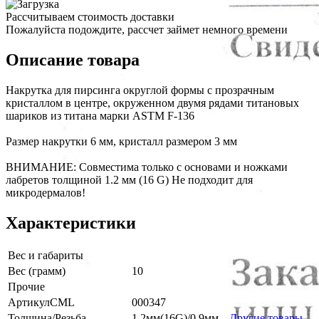
Рассчитываем стоимость доставки
Пожалуйста подождите, рассчет займет немного времени
Описание товара
Накрутка для пирсинга округлой формы с прозрачным
кристаллом в центре, окруженном двумя рядами титановых
шариков из титана марки ASTM F-136
Размер накрутки 6 мм, кристалл размером 3 мм
ВНИМАНИЕ: Совместима только с основами и ножками
лабретов толщиной 1.2 мм (16 G) Не подходит для
микродермалов!
Характеристики
Вес и габариты
Вес (грамм)
10
Прочие
АртикулCML
000347
Толщина/Резьба
1.2мм(16G)/0.9мм
Другие товары