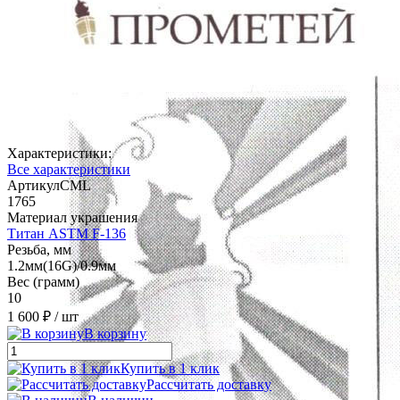
Характеристики:
Все характеристики
АртикулCML
1765
Материал украшения
Титан ASTM F-136
Резьба, мм
1.2мм(16G)/0.9мм
Вес (грамм)
10
1 600 ₽
/ шт
В корзину
Купить в 1 клик
Рассчитать доставку