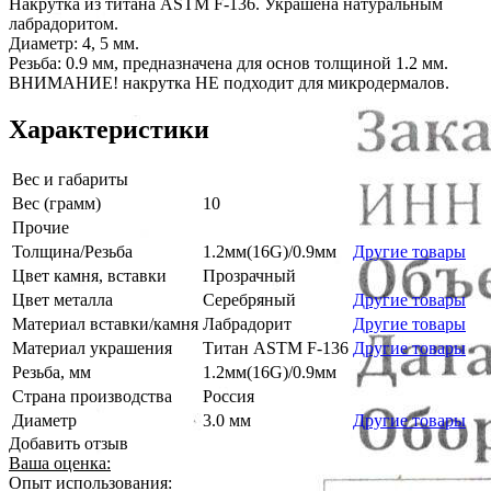
Накрутка из титана ASTM F-136. Украшена натуральным
лабрадоритом.
Диаметр: 4, 5 мм.
Резьба: 0.9 мм, предназначена для основ толщиной 1.2 мм.
ВНИМАНИЕ! накрутка НЕ подходит для микродермалов.
Характеристики
Вес и габариты
Вес (грамм)
10
Прочие
Толщина/Резьба
1.2мм(16G)/0.9мм
Другие товары
Цвет камня, вставки
Прозрачный
Цвет металла
Серебряный
Другие товары
Материал вставки/камня
Лабрадорит
Другие товары
Материал украшения
Титан ASTM F-136
Другие товары
Резьба, мм
1.2мм(16G)/0.9мм
Страна производства
Россия
Диаметр
3.0 мм
Другие товары
Добавить отзыв
Ваша оценка:
Опыт использования: