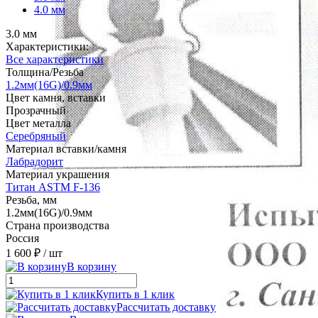
4.0 мм
3.0 мм
Характеристики:
Все характеристики
Толщина/Резьба
1.2мм(16G)/0.9мм
Цвет камня, вставки
Прозрачный
Цвет металла
Серебряный
Материал вставки/камня
Лабрадорит
Материал украшения
Титан ASTM F-136
Резьба, мм
1.2мм(16G)/0.9мм
Страна производства
Россия
1 600 ₽
/ шт
В корзину
Купить в 1 клик
Рассчитать доставку