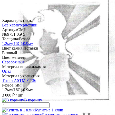
Характеристики:
Все характеристики
АртикулCML
Nti9751-0,9-5
Толщина/Резьба
1.2мм(16G)/0.9мм
Цвет камня, вставки
Розовый
Цвет металла
Серебряный
Материал вставки/камня
Опал
Материал украшения
Титан ASTM F-136
Резьба, мм
1.2мм(16G)/0.9мм
3 000 ₽
/ шт
В корзину
Купить в 1 клик
Рассчитать доставку