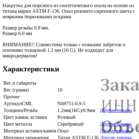
Накрутка для пирсинга из синтетического опала на основе из
титана марки ASTM F-136. Опал розовато-сиреневого цвета с
неяркими бирюзовыми искрами
Размер резьбы 0.9 мм.
Размер 6.0 мм
ВНИМАНИЕ!: Совместима только с ножками лабретов и
основами толщиной 1.2 мм (16 G). Не подходит для
микродермалов!
Характеристики
Вес и габариты
Вес (грамм)
10
Прочие
АртикулCML
Nti9751-0,9-5
Толщина/Резьба
1.2мм(16G)/0.9мм
Другие товары
Цвет камня, вставки
Розовый
Цвет металла
Серебряный
Другие товары
Материал вставки/камня
Опал
Другие товары
Материал украшения
Титан ASTM F-136
Другие товары