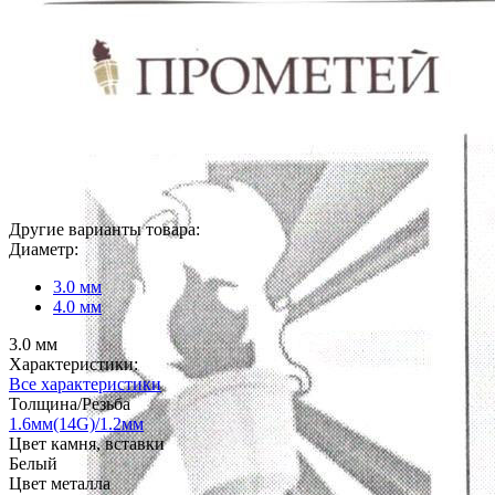
Другие варианты товара:
Диаметр:
3.0 мм
4.0 мм
3.0 мм
Характеристики:
Все характеристики
Толщина/Резьба
1.6мм(14G)/1.2мм
Цвет камня, вставки
Белый
Цвет металла