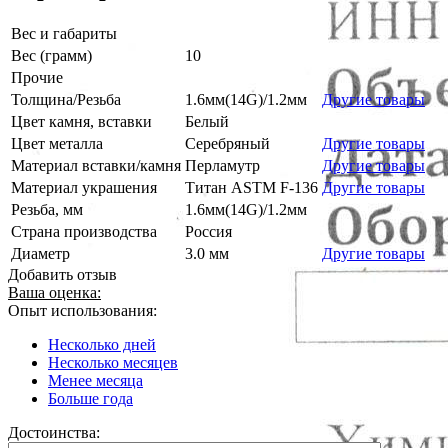
Вес и габариты
Вес (грамм)
10
Прочие
Толщина/Резьба
1.6мм(14G)/1.2мм
Другие товары
Цвет камня, вставки
Белый
Цвет металла
Серебряный
Другие товары
Материал вставки/камня
Перламутр
Другие товары
Материал украшения
Титан ASTM F-136
Другие товары
Резьба, мм
1.6мм(14G)/1.2мм
Страна производства
Россия
Диаметр
3.0 мм
Другие товары
Добавить отзыв
Ваша оценка:
Опыт использования:
Несколько дней
Несколько месяцев
Менее месяца
Больше года
Достоинства: