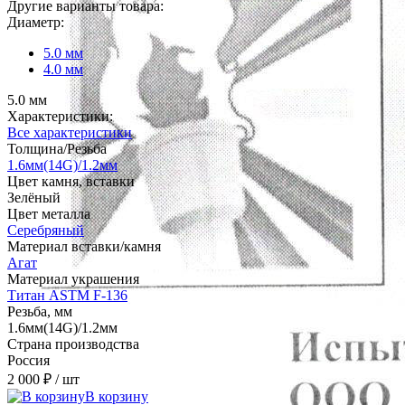
Другие варианты товара:
Диаметр:
5.0 мм
4.0 мм
5.0 мм
Характеристики:
Все характеристики
Толщина/Резьба
1.6мм(14G)/1.2мм
Цвет камня, вставки
Зелёный
Цвет металла
Серебряный
Материал вставки/камня
Агат
Материал украшения
Титан ASTM F-136
Резьба, мм
1.6мм(14G)/1.2мм
Страна производства
Россия
2 000 ₽
/ шт
В корзину