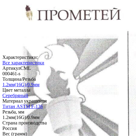
Характеристики:
Все характеристики
АртикулCML
000461-s
Толщина/Резьба
1.2мм(16G)/0.9мм
Цвет металла
Серебряный
Материал украшения
Титан ASTM F-136
Резьба, мм
1.2мм(16G)/0.9мм
Страна производства
Россия
Вес (грамм)