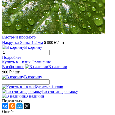
Быстрый просмотр
Накрутка Ханья 1.2 мм
6 000 ₽
/ шт
В корзину
Подробнее
Купить в 1 клик
Сравнение
В избранное
В наличии
900 ₽
/ шт
В корзину
Купить в 1 клик
Рассчитать доставку
В наличии
Поделиться
Ошибка