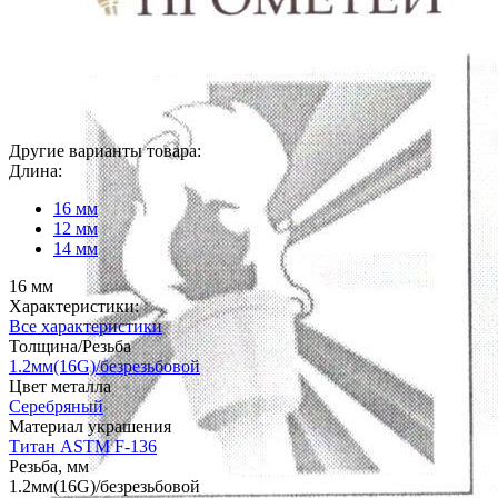
Другие варианты товара:
Длина:
16 мм
12 мм
14 мм
16 мм
Характеристики:
Все характеристики
Толщина/Резьба
1.2мм(16G)/безрезьбовой
Цвет металла
Серебряный
Материал украшения
Титан ASTM F-136
Резьба, мм
1.2мм(16G)/безрезьбовой