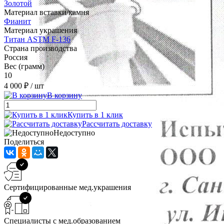
Золотой
Материал вставки/камня
Фианит
Материал украшения
Титан ASTM F-136
Страна производства
Россия
Вес (грамм)
10
4 000 ₽
/ шт
В корзину
Купить в 1 клик
Рассчитать доставку
Недоступно
Поделиться
Сертифицированные мед.украшения
Специалисты с мед.образованием