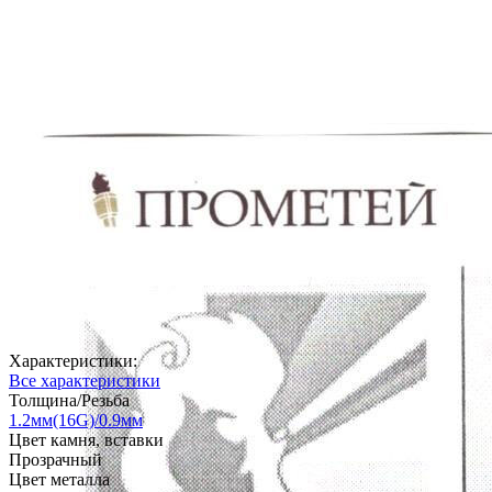
Характеристики:
Все характеристики
Толщина/Резьба
1.2мм(16G)/0.9мм
Цвет камня, вставки
Прозрачный
Цвет металла