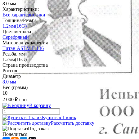
8.0 мм
Характеристики:
Все характеристики
Толщина/Резьба
1.2мм(16G)
Цвет металла
Серебряный
Материал украшения
Титан ASTM F-136
Резьба, мм
1.2мм(16G)
Страна производства
Россия
Диаметр
8.0 мм
Вес (грамм)
10
2 000 ₽
/ шт
В корзину
Купить в 1 клик
Рассчитать доставку
Под заказ
Поделиться