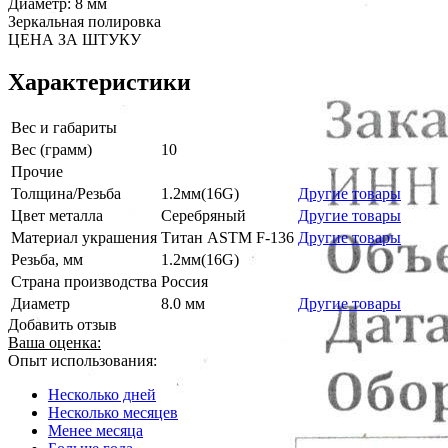
Диаметр: 8 мм
Зеркальная полировка
ЦЕНА ЗА ШТУКУ
Характеристики
Вес и габариты
Вес (грамм)
10
Прочие
Толщина/Резьба
1.2мм(16G)
Другие товары
Цвет металла
Серебряный
Другие товары
Материал украшения
Титан ASTM F-136
Другие товары
Резьба, мм
1.2мм(16G)
Страна производства
Россия
Диаметр
8.0 мм
Другие товары
Добавить отзыв
Ваша оценка:
Опыт использования:
Несколько дней
Несколько месяцев
Менее месяца