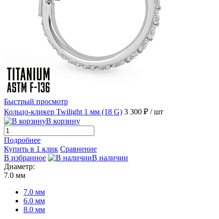
Быстрый просмотр
Кольцо-кликер Twilight 1 мм (18 G)
3 300 ₽
/ шт
В корзину
Подробнее
Купить в 1 клик
Сравнение
В избранное
В наличии
Диаметр:
7.0 мм
7.0 мм
6.0 мм
8.0 мм