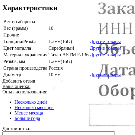
Характеристики
Вес и габариты
Вес (грамм)
10
Прочие
Толщина/Резьба
1.2мм(16G)
Другие товары
Цвет металла
Серебряный
Другие товары
Материал украшения
Титан ASTM F-136
Другие товары
Резьба, мм
1.2мм(16G)
Страна производства
Россия
Диаметр
10 мм
Другие товары
Добавить отзыв
Ваша оценка:
Опыт использования:
Несколько дней
Несколько месяцев
Менее месяца
Больше года
Достоинства: