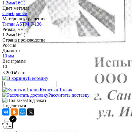
1.2мм(16G)
Цвет металла
Серебряный
Материал украшения
Титан ASTM F-136
Резьба, мм
1.2мм(16G)
Страна производства
Россия
Диаметр
10 мм
Вес (грамм)
10
3 200 ₽
/ шт
В корзину
Купить в 1 клик
Рассчитать доставку
Под заказ
Поделиться